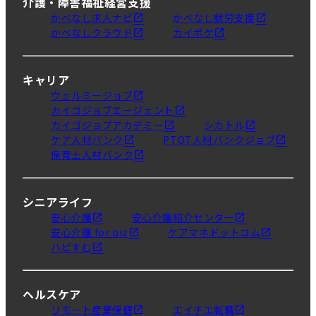
介護・障害福祉経営支援
かべなし求人ナビ
かべなし就労支援
かべなしクラウド
カイポケ
キャリア
ウェルミージョブ
カイゴジョブエージェント
カイゴジョブアカデミー
シカトル
ケア人材バンク
PTOT人材バンクジョブ
保育士人材バンク
シニアライフ
安心介護
安心介護紹介センター
安心介護 for biz
ケアマネドットコム
ハピすむ
ヘルスケア
リモート産業保健
エイチエ転職