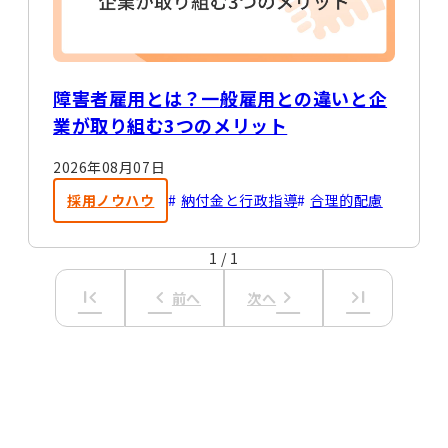
障害者雇用とは？一般雇用との違いと企
業が取り組む3つのメリット
2026年08月07日
採用ノウハウ
納付金と行政指導
合理的配慮
1
/
1
first_page
keyboard_arrow_left
keyboard_arrow_right
last_page
前へ
次へ