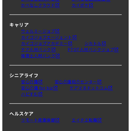
かべなしクラウド
カイポケ
キャリア
ウェルミージョブ
カイゴジョブエージェント
カイゴジョブアカデミー
シカトル
ケア人材バンク
PTOT人材バンクジョブ
保育士人材バンク
シニアライフ
安心介護
安心介護紹介センター
安心介護 for biz
ケアマネドットコム
ハピすむ
ヘルスケア
リモート産業保健
エイチエ転職