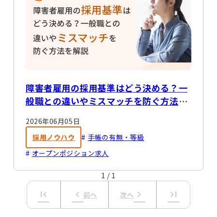
障害者雇用の採用基準はどう決める？一
般職との違いやミスマッチを防ぐ方法を
解説
2026年06月05日
採用ノウハウ
手帳の有無・等級
オープンポジション求人
1
/
1
first_page
keyboard_arrow_left
keyboard_arrow_right
last_page
前へ
次へ