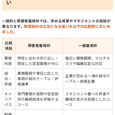
い
一般枠と障害者雇用枠では、求める成果やマネジメントの前提が
異なります。
制度設計の土台となる違いを以下の比較表にまとめ
ました。
比較
障害者雇用枠
一般雇用枠
項目
業務
特性に合わせ切り出し・
幅広い業務範囲、マルチタ
内容
限定した定型業務が中心
スクや臨機応変な対応
給
業務範囲や責任に応じた
企業が定める一律の給与テ
与・
専用の給与テーブル・評
ーブル・成果主義
評価
価基準
キャ
専門業務の習熟や安定就
マネジメント層への昇進や
リア
労の継続自体を評価する
職域の拡大を前提としたコ
パス
コース
ース
配慮