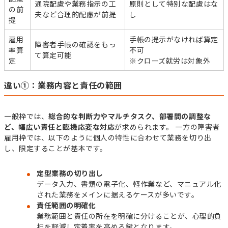
通院配慮や業務指示の工
原則として特別な配慮はな
の前
夫など合理的配慮が前提
し
提
雇用
手帳の提示がなければ算定
障害者手帳の確認をもっ
率算
不可
て算定可能
定
※クローズ就労は対象外
違い①：業務内容と責任の範囲
一般枠では、
総合的な判断力やマルチタスク、部署間の調整な
ど、幅広い責任と臨機応変な対応
が求められます。 一方の障害者
雇用枠では、以下のように個人の特性に合わせて業務を切り出
し、限定することが基本です。
定型業務の切り出し
データ入力、書類の電子化、軽作業など、マニュアル化
された業務をメインに据えるケースが多いです。
責任範囲の明確化
業務範囲と責任の所在を明確に分けることが、心理的負
担を軽減し定着率を高める鍵となります。