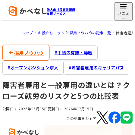
法人向け障害者雇用
支援サービス
メニュ
ー
トップ
お役立ちコラム
採用ノウハウの記事一覧
障害者雇用
採用ノウハウ
手帳の有無・等級
オープンポジション求人
障害者雇用のキャリアパス
障害者雇用と一般雇用の違いとは？ク
ローズ就労のリスクと5つの比較表
公開日：
2026年06月05日
更新日：
2026年07月15日
この記事をシェア