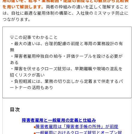
用の違いを、給与・業務範囲・配慮の前提などの観点から比較表
を用いて解説します。
両者の枠組みの違いを正しく理解すること
は、自社に最適な雇用体制の構築と、入社後のミスマッチ防止に
つながります。
💡この記事でわかること
・最大の違いは、合理的配慮の前提と専用の業務設計の有
無
・障害者雇用枠独自の給与・評価テーブルを設ける必要が
ある
・障害を伏せるクローズ就労は、早期離職や現場の混乱を
招くリスクが高い
・負担軽減には、業務の切り出しから定着まで伴走するパ
ートナーの活用もあり
目次
障害者雇用と一般雇用の定義と仕組み
障害者雇用は「障害者手帳の所持」が前提
一般雇用におけるクローズ就労とオープン就