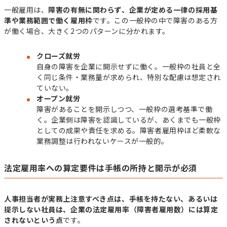
一般雇用は、
障害の有無に関わらず、企業が定める一律の採用基
準や業務範囲で働く雇用枠
です。この一般枠の中で障害のある方
が働く場合、大きく2つのパターンに分かれます。
クローズ就労
自身の障害を企業に開示せずに働く。一般枠の社員と全
く同じ条件・業務量が求められ、特別な配慮は想定され
ていない。
オープン就労
障害があることを開示しつつ、一般枠の選考基準で働
く。企業側は障害を認識しているが、あくまでも一般枠
としての成果や責任を求める。障害者雇用枠ほど柔軟な
業務調整は行われないケースが一般的。
法定雇用率への算定要件は手帳の所持と開示が必須
人事担当者が実務上注意すべき点は、手帳を持たない、あるいは
提示しない社員は、企業の法定雇用率（障害者雇用数）には算定
されないという点
です。